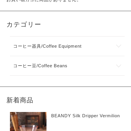
ー
ー
シ
シ
ョ
ョ
ン
ン
が
が
カテゴリー
あ
あ
り
り
ま
ま
す。
す。
コーヒー器具/Coffee Equipment
オ
オ
プ
プ
シ
シ
コーヒー豆/Coffee Beans
ョ
ョ
ン
ン
は
は
商
商
品
品
ペ
ペ
新着商品
ー
ー
ジ
ジ
か
か
BEANDY Silk Dripper Vermilion
ら
ら
選
選
択
択