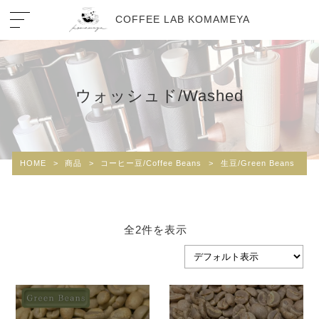
COFFEE LAB KOMAMEYA
ウォッシュド/Washed
HOME
>
商品
>
コーヒー豆/Coffee Beans
>
生豆/Green Beans
>
全2件を表示