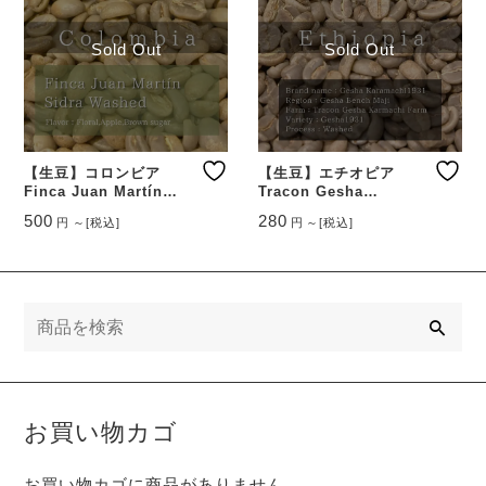
Sold Out
Sold Out
【生豆】コロンビア
【生豆】エチオピア
Finca Juan Martín
Tracon Gesha
Sidra Washed
Karamachi Washed
500
280
円
～
[税込]
円
～
[税込]
こ
こ
の
の
商
商
品
品
検
に
に
索
は
は
複
複
数
数
の
の
バ
バ
お買い物カゴ
リ
リ
エ
エ
お買い物カゴに商品がありません。