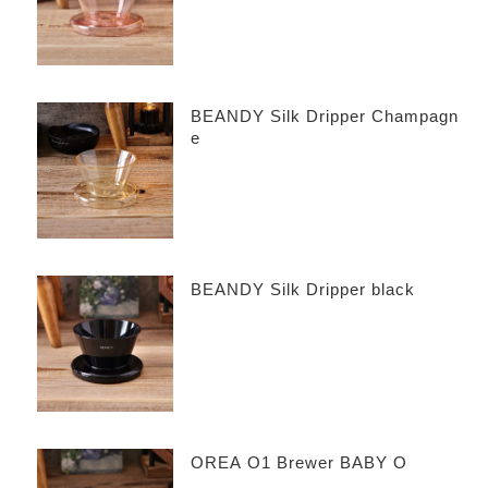
で
で
き
き
ま
ま
す
す
BEANDY Silk Dripper Champagn
e
BEANDY Silk Dripper black
OREA O1 Brewer BABY O