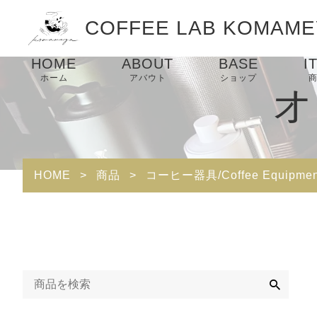
COFFEE LAB KOMAME
HOME
ABOUT
BASE
I
ホーム
アバウト
ショップ
オ
HOME
>
商品
>
コーヒー器具/Coffee Equipmen
検
索