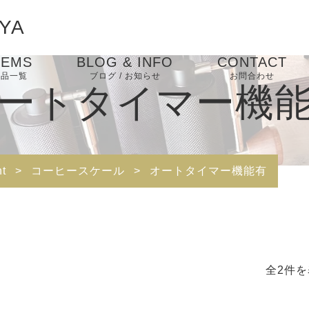
YA
TEMS
BLOG & INFO
CONTACT
商品一覧
ブログ / お知らせ
お問合わせ
ートタイマー機
コーヒー豆/Coffee
お知らせ
焙煎豆/Roast Beans
SNS関連リンク
Beans
ブログ
CONTACT
生豆/Green Beans
コーヒー器具/Coffee
ドリッパー/Dripper
Equipment
t
>
コーヒースケール
>
オートタイマー機能有
ピックアップ
コーヒースケール
ドリップケトル・ポッ
ト
全2件を
コーヒーサーバー