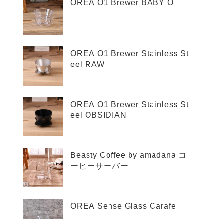
OREA O1 Brewer BABY O
OREA O1 Brewer Stainless St
eel RAW
OREA O1 Brewer Stainless St
eel OBSIDIAN
Beasty Coffee by amadana コ
ーヒーサーバー
OREA Sense Glass Carafe