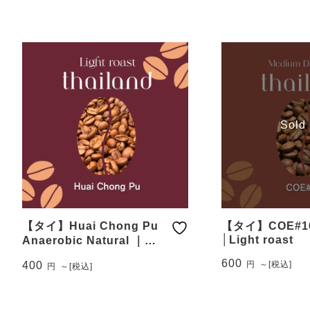
ペーパーフィルター
コーヒーミル・グライ
ンダー
Sold
【タイ】Huai Chong Pu
【タイ】COE#16 
│Light roast
Anaerobic Natural ｜
Light roast
600
400
円
～
[税込]
円
～
[税込]
こ
こ
の
の
商
商