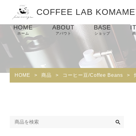
COFFEE LAB KOMAME
HOME
ABOUT
BASE
I
ホーム
アバウト
ショップ
HOME
>
商品
>
コーヒー豆/Coffee Beans
>
検
索