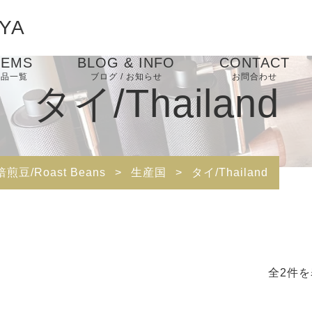
YA
TEMS
BLOG & INFO
CONTACT
商品一覧
ブログ / お知らせ
お問合わせ
タイ/Thailand
コーヒー豆/Coffee
お知らせ
焙煎豆/Roast Beans
SNS関連リンク
Beans
ブログ
CONTACT
生豆/Green Beans
コーヒー器具/Coffee
ドリッパー/Dripper
Equipment
焙煎豆/Roast Beans
>
生産国
>
タイ/Thailand
ピックアップ
コーヒースケール
ドリップケトル・ポッ
ト
全2件を
コーヒーサーバー