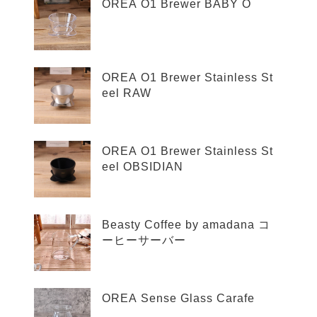
OREA O1 Brewer BABY O
OREA O1 Brewer Stainless St
eel RAW
OREA O1 Brewer Stainless St
eel OBSIDIAN
Beasty Coffee by amadana コ
ーヒーサーバー
OREA Sense Glass Carafe