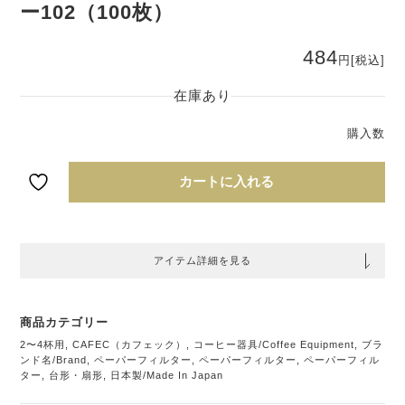
ー102（100枚）
484
円
[税込]
CA
在庫あり
ア
形
ー
タ
10
カートに入れる
枚
アイテム詳細を見る
商品カテゴリー
2〜4杯用
,
CAFEC（カフェック）
,
コーヒー器具/Coffee Equipment
,
ブラ
ンド名/Brand
,
ペーパーフィルター
,
ペーパーフィルター
,
ペーパーフィル
ター
,
台形・扇形
,
日本製/Made In Japan