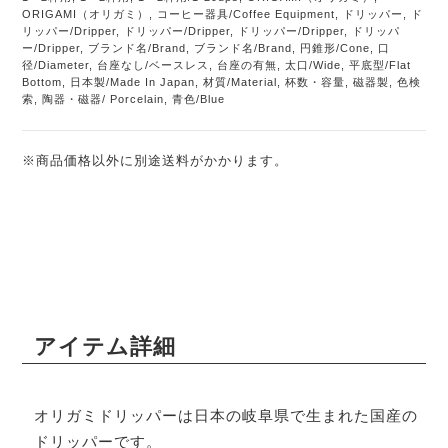
ORIGAMI（オリガミ）
,
コーヒー器具/Coffee Equipment
,
ドリッパー
,
ド
リッパー/Dripper
,
ドリッパー/Dripper
,
ドリッパー/Dripper
,
ドリッパ
ー/Dripper
,
ブランド名/Brand
,
ブランド名/Brand
,
円錐形/Cone
,
口
径/Diameter
,
台座なし/ベースレス
,
台座の有無
,
太口/Wide
,
平底型/Flat
Bottom
,
日本製/Made In Japan
,
材質/Material
,
杯数・容量
,
磁器製
,
色検
索
,
陶器・磁器/ Porcelain
,
青色/Blue
※商品価格以外に別途送料がかかります。
アイテム詳細
オリガミドリッパーは日本の岐阜県で生まれた国産の
ドリッパーです。