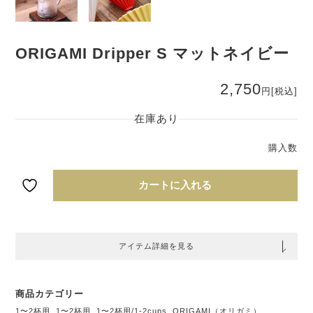
ORIGAMI Dripper S マットネイビー
2,750
円
[税込]
在庫あり
OR
Dri
マ
イ
カートに入れる
アイテム詳細を見る
商品カテゴリー
1〜2杯用
,
1〜2杯用
,
1〜2杯用/1-2cups
,
ORIGAMI（オリガミ）
,